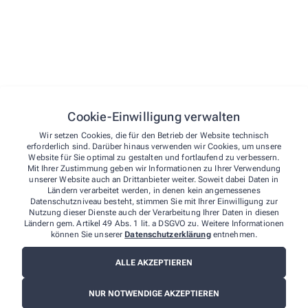
Freude an Beratung und Kundenkontakt
Selbstständige, strukturierte und zuverlässige
Arbeitsweise
Teamgeist, Verantwortungsbewusstsein und ein
offenes Wesen
Cookie-Einwilligung verwalten
Das bieten wir Ihnen
Wir setzen Cookies, die für den Betrieb der Website technisch
erforderlich sind. Darüber hinaus verwenden wir Cookies, um unsere
Einen sicheren und modernen Arbeitsplatz mit
Website für Sie optimal zu gestalten und fortlaufend zu verbessern.
digitaler Ausstattung
Mit Ihrer Zustimmung geben wir Informationen zu Ihrer Verwendung
unserer Website auch an Drittanbieter weiter. Soweit dabei Daten in
Flexible Arbeitszeiten – in Vollzeit oder Teilzeit
Ländern verarbeitet werden, in denen kein angemessenes
Datenschutzniveau besteht, stimmen Sie mit Ihrer Einwilligung zur
Eine kollegiale Arbeitsatmosphäre in einem
Nutzung dieser Dienste auch der Verarbeitung Ihrer Daten in diesen
Ländern gem. Artikel 49 Abs. 1 lit. a DSGVO zu. Weitere Informationen
herzlichen Team
können Sie unserer
Datenschutzerklärung
entnehmen.
Übertarifliche Vergütung je nach Erfahrung
ALLE AKZEPTIEREN
Fort- und Weiterbildungsmöglichkeiten
NUR NOTWENDIGE AKZEPTIEREN