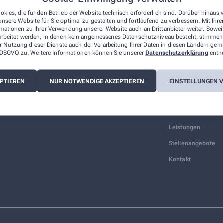
okies, die für den Betrieb der Website technisch erforderlich sind. Darüber hinaus
nsere Website für Sie optimal zu gestalten und fortlaufend zu verbessern. Mit Ih
Mehr erfahren
mationen zu Ihrer Verwendung unserer Website auch an Drittanbieter weiter. Sowei
arbeitet werden, in denen kein angemessenes Datenschutzniveau besteht, stimmen S
r Nutzung dieser Dienste auch der Verarbeitung Ihrer Daten in diesen Ländern gem.
 a DSGVO zu. Weitere Informationen können Sie unserer
Datenschutzerklärung
entn
EPTIEREN
NUR NOTWENDIGE AKZEPTIEREN
EINSTELLUNGEN 
Über uns
Leistungen
Stellenangebote
Kontakt