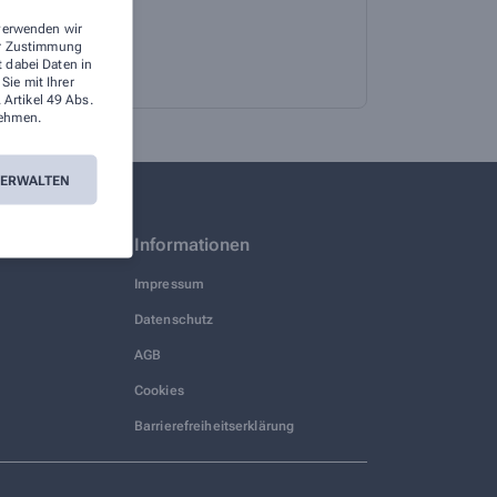
 verwenden wir
rer Zustimmung
t dabei Daten in
ie mit Ihrer
 Artikel 49 Abs.
ehmen.
VERWALTEN
Informationen
Impressum
Datenschutz
AGB
Cookies
Barrierefreiheitserklärung