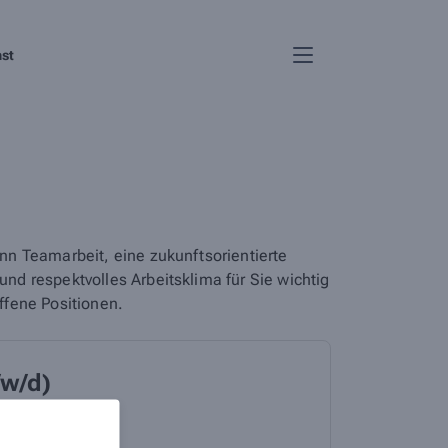
nst
nn Teamarbeit, eine zukunftsorientierte
d respektvolles Arbeitsklima für Sie wichtig
offene Positionen.
/w/d)
t