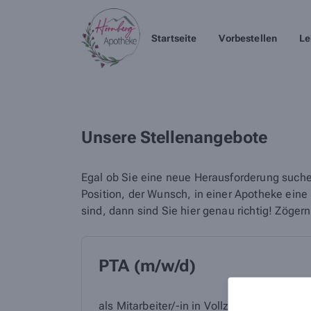
Startseite
Vorbestellen
Le
Unsere Stellenangebote
Egal ob Sie eine neue Herausforderung suche
Position, der Wunsch, in einer Apotheke ein
sind, dann sind Sie hier genau richtig! Zöger
PTA (m/w/d)
als
Mitarbeiter/-in
in
Vollzeit/Teilzeit