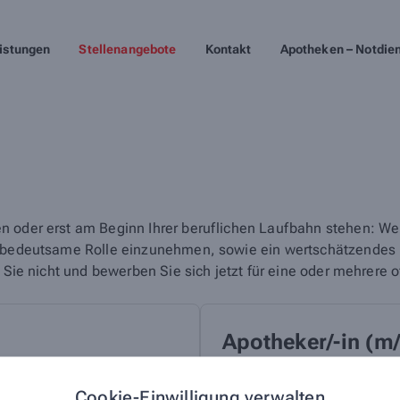
istungen
Stellenangebote
Kontakt
Apotheken – Notdie
n oder erst am Beginn Ihrer beruflichen Laufbahn stehen: We
e bedeutsame Rolle einzunehmen, sowie ein wertschätzendes un
n Sie nicht und bewerben Sie sich jetzt für eine oder mehrere 
Apotheker/-in (m
als
Mitarbeiter/-in
in
Teilzei
Cookie-Einwilligung verwalten